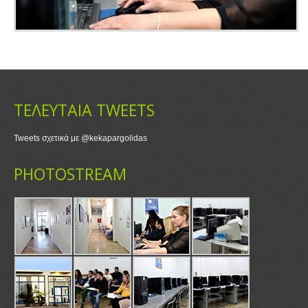
ΤΕΛΕΥΤΑΙΑ TWEETS
Tweets σχετικά με @kekapargolidas
PHOTOSTREAM