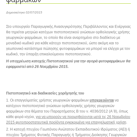
Δημοσιεύτηκε 02/07/2015
Στο υπουργείο Παραγωγικής Ανασυγκρότησης Περιβάλλοντος και Ενέργειας
θα τηρείται μητρώο κατόχων πιστοποιητικού γνώσεων ορθολογικής χρήσης
γεωργικών φαρμάκων, το οποίο θα είναι αναρτημένο στο διαδίκτυο με
μοναδικό κωδικό για κάθε κάτοχο πιστοποιητικού, ώστε ακόμη και το
γεωπονικό κατάστημα πώλησης φυτοφαρμάκων να μπορεί να ελέγχει με τον
κωδικό, την ύπαρξη επικαλούμενου πιστοποιητικού.
Η υποχρέωση κατοχής Πιστοποιητικού για την αγορά φυτοφαρμάκων θα
εφαρμοστεί από 26 Νοεμβρίου 2015.
Πιστοποιητικό και διαδικασίες χορήγησής του
1. Οι επαγγελματίες χρήστες γεωργικών φαρμάκων
υποχρεούνται
να
κατέχουν πιστοποιητικό γνώσεων ορθολογικής χρήσης γεωργικών
φαρμάκων στα θέματα του Παραρτήματος Β του ν. 4036/2012 (Α΄8), όπως
κάθε φορά ισχύει,
για να μπορούν να προμηθεύονται μετά τις 26 Νοεμβρίου
2015 φυτοπροστατευτικά προϊόντα εγκεκριμένα για επαγγελματική χρήση
.
2. Η κατοχή πτυχίου Γεωπόνου Ανώτατου Εκπαιδευτικού Ιδρύματος (ΑΕΙ) ή
πτυχίου Τμήματος Φυτικής Παραγωγής ή Τμήματος Διοίκησης Γεωργικών