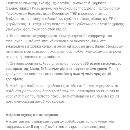
Εκμεταλλεύσεων της Σχολής Τεχνολογίας Γεωπονίας ή Τμήματος
Θερμοκηπιακών Καλλιεργειών και Ανθοκομίας της Σχολής Γεωπονίας των
Τεχνολογικών Εκπαιδευτικών Ιδρυμάτων (ΤΕΙ) ή ισότιμου πτυχίου ή
διπλώματος αντίστοιχων ειδικοτήτων σχολών κράτους μέλους της ΕΕ ή
χωρών εκτός ΕΕ, επέχει θέση πιστοποιητικού γνώσεων ορθολογικής χρήσης
γεωργικών φαρμάκων αορίστου ισχύος.
3. Τα πιστοποιητικά χορηγούνται μέσω ηλεκτρονικής εφαρμογής του
Υπουργείου, μετά από επιτυχή εξέταση των ενδιαφερομένων στα
εγκεκριμένα εξεταστικά κέντρα, η οποία διενεργείται μέσω βάσης δεδομένων
στην οποία είναι καταχωρημένες ερωτήσεις πολλαπλών επιλογών, με μόνο
μια σωστή απάντηση στην κάθε μια.
4. Οι ενδιαφερόμενοι καλούνται να απαντήσουν σε
50 τυχαία επιλεγμένες
ερωτήσεις της βάσης δεδομένων μέσα σε συγκεκριμένο χρόνο
. Για τη
χορήγηση του πιστοποιητικού απαιτείται η
σωστή απάντηση σε 35
ερωτήσεις
.
5. Μετά την ολοκλήρωση της εξέτασης οι ενδιαφερόμενοι ενημερώνονται
αυτόματα για τον αριθμό των ερωτήσεων που απάντησαν ορθά και για τη
χορήγηση ή μη του πιστοποιητικού. Το πιστοποιητικό εκτυπώνεται και σε
αυτό αναγράφεται μοναδικός κωδικός.
Διάρκεια ισχύος πιστοποιητικού
Η ισχύς του πιστοποιητικού γνώσεων ορθολογικής χρήσης γεωργικών
φαρμάκων είναι
5 έτη
και ξεκινάει από την ημερομηνία επιτυχούς