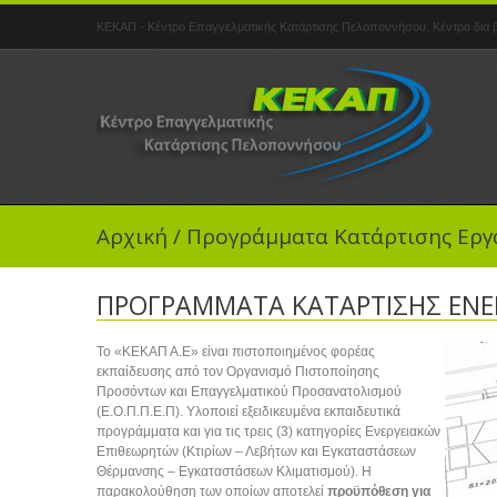
ΚΕΚΑΠ - Κέντρο Επαγγελματικής Κατάρτισης Πελοποννήσου, Κέντρο δια β
Αρχική
/
Προγράμματα Κατάρτισης Εργ
ΠΡΟΓΡΑΜΜΑΤΑ ΚΑΤΑΡΤΙΣΗΣ ΕΝΕ
Το «ΚΕΚΑΠ Α.Ε» είναι πιστοποιημένος φορέας
εκπαίδευσης από τον Οργανισμό Πιστοποίησης
Προσόντων και Επαγγελματικού Προσανατολισμού
(Ε.Ο.Π.Π.Ε.Π). Υλοποιεί εξειδικευμένα εκπαιδευτικά
προγράμματα και για τις τρεις (3) κατηγορίες Ενεργειακών
Επιθεωρητών (Κτιρίων – Λεβήτων και Εγκαταστάσεων
Θέρμανσης – Εγκαταστάσεων Κλιματισμού). Η
παρακολούθηση των οποίων αποτελεί
προϋπόθεση για