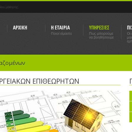
ίου μάθησης.
ΑΡΧΙΚΗ
Η ΕΤΑΙΡΙΑ
ΥΠΗΡΕΣΙΕΣ
ΠΙ
Ποιοί είμαστε
Πως μπορούμε
Οι
να βοηθήσουμε
μα
εμπ
αζομένων
ΡΓΕΙΑΚΩΝ ΕΠΙΘΕΩΡΗΤΩΝ