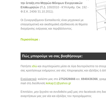
την ένταξη στο Μητρώο Μόνιμων Ενεργειακών
Επιθεωρητών
(Π.Δ. 100/2010 - ΚΥΑ Αριθμ. Οικ. 192 -
Φ.Ε.Κ. 2406/ 31.10.2011).
Οι Συνεργαζόμενοι Εκπαιδευτές είναι μηχανικοί με
επαγγελματική και ακαδημαϊκή εξειδίκευση σε θέματα
διαχείρισης ενέργειας και περιβάλλοντος.
Περισσότερα ↓
Πώς μπορούμε να σας βοηθήσουμε:
Πατήστε
εδώ
και συμπληρώστε μέσα σε λίγα δευτερόλεπτα τα στοιχε
σας κρατήσουμε ενήμερους για νέες πληροφορίες και εξελίξεις ή άλ
Εναλλακτικά
: καλέστε μας στο
2752026666
κιν.
6940436366
, γραμ
mail στη διεύθυνση
kekap11@yahoo.gr
Επιπλέον, μην ξεχνάτε να συνδεθείτε μαζί μας στο facebook στη δ
αναρτήσεων μας για νέα και εξελίξεις του προγράμματος