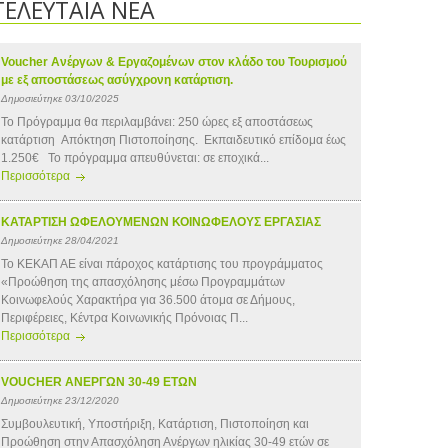
ΤΕΛΕΥΤΑΙΑ ΝΕΑ
Voucher Ανέργων & Εργαζομένων στον κλάδο του Τουρισμού
με εξ αποστάσεως ασύγχρονη κατάρτιση.
Δημοσιεύτηκε 03/10/2025
Το Πρόγραμμα θα περιλαμβάνει: 250 ώρες εξ αποστάσεως
κατάρτιση Απόκτηση Πιστοποίησης. Εκπαιδευτικό επίδομα έως
1.250€ Το πρόγραμμα απευθύνεται: σε εποχικά...
Περισσότερα
ΚΑΤΑΡΤΙΣΗ ΩΦΕΛΟΥΜΕΝΩΝ ΚΟΙΝΩΦΕΛΟΥΣ ΕΡΓΑΣΙΑΣ
Δημοσιεύτηκε 28/04/2021
Το ΚΕΚΑΠ ΑΕ είναι πάροχος κατάρτισης του προγράμματος
«Προώθηση της απασχόλησης μέσω Προγραμμάτων
Κοινωφελούς Χαρακτήρα για 36.500 άτομα σε Δήμους,
Περιφέρειες, Κέντρα Κοινωνικής Πρόνοιας Π...
Περισσότερα
VOUCHER ΑΝΕΡΓΩΝ 30-49 ΕΤΩΝ
Δημοσιεύτηκε 23/12/2020
Συμβουλευτική, Υποστήριξη, Κατάρτιση, Πιστοποίηση και
Προώθηση στην Απασχόληση Ανέργων ηλικίας 30-49 ετών σε