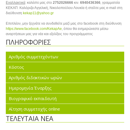
Εναλλακτικά
: καλέστε μας στο
2752026666
κιν.
6940436366
, γραμματεία
ΚΕΚΑΠ: Καλόριζα Αγγελική, Νικολοπούλου Λουκία ή στείλτε μας e-mail στη
διεύθυνση
kekap11@yahoo.gr
Επιπλέον, μην ξεχνάτε να συνδεθείτε μαζί μας στο facebook στη διεύθυνση
https://www.facebook.com/KekapAe
, όπου θα ενημερώνεστε μέσω
αναρτήσεων μας για νέα και εξελίξεις του προγράμματος
ΠΛΗΡΟΦΟΡΙΕΣ
Αριθμός συμμετεχόντων
Κόστος
Αριθμός διδακτικών ωρών
Ημερομηνία Έναρξης
Βιογραφικό εκπαιδευτή
Αίτηση συμμετοχής online
ΤΕΛΕΥΤΑΙΑ ΝΕΑ