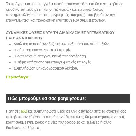
Το πρόγραμμα του επαγγελματικού προσανατολισμού θα υλοποιηθεί σε
ομαδικό επίπεδο με τη χρήση εργαλείων και τεχνικών (όπως
ερωτηματολόγια και αυτοπεριγραφικές ασκήσεις) που βοηθούν την
επαγγελματική και προσωπική ανάπτυξη των συμμετεχόντων.
ΔΥΝΑΜΙΚΕΣ ΦΑΣΕΙΣ ΚΑΤΑ ΤΗ ΔΙΑΔΙΚΑΣΙΑ ΕΠΑΓΓΕΛΜΑΤΙΚΟΥ
ΠΡΟΣΑΝΑΤΟΛΙΣΜΟΥ
Ανάλυση ικανοτήτων δεξιοτήτων, ενδιαφερόντων και αξιών.
Η σύνθεση επαγγελματικού προφίλ.
Η εναλλακτική επαγγελματική πληροφόρηση.
Η λήψη απόφασης για επαγγελματικές επιλογές.
Συμπλήρωση μηχανογραφικού δελτίου.
Περισσότερα ↓
Πώς μπορούμε να σας βοηθήσουμε:
Πατήστε
εδώ
και συμπληρώστε μέσα σε λίγα δευτερόλεπτα τα στοιχεία σας
στο ηλεκτρονικό έντυπο που θα ανοίξει και εμείς θα μεριμνήσουμε να σας
κρατήσουμε ενήμερους για νέες πληροφορίες και εξελίξεις ή άλλα
διαδικαστικά θέματα.